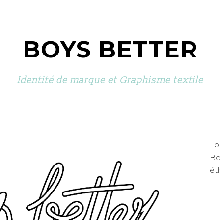
BOYS BETTER
Identité de marque et Graphisme textile
Lo
Be
éth