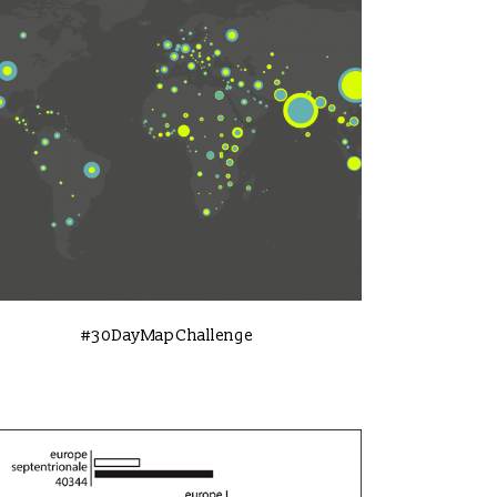
VIEW
#30DayMapChallenge