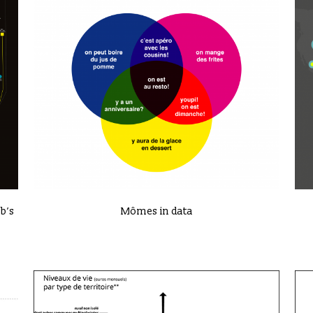
VIEW
b’s
Mômes in data