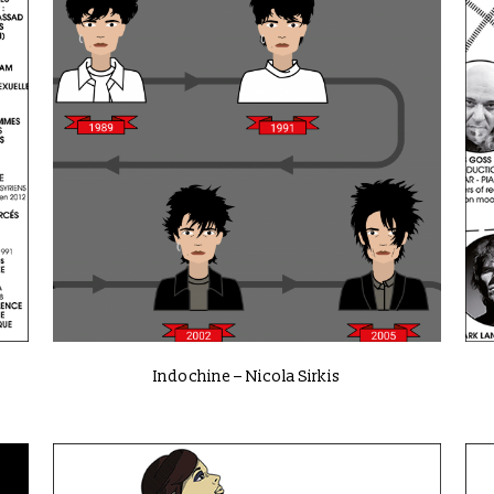
VIEW
Indochine – Nicola Sirkis