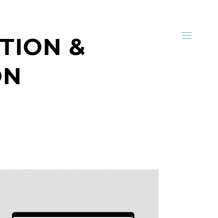
TION &
ON